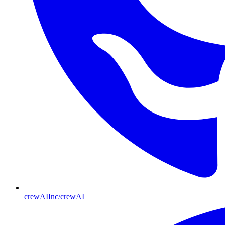
crewAIInc/crewAI