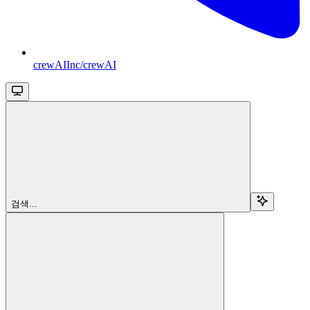
crewAIInc/crewAI
검색...