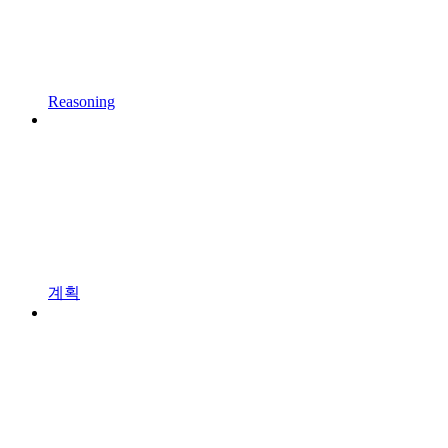
Reasoning
계획