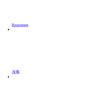
Reasoning
계획