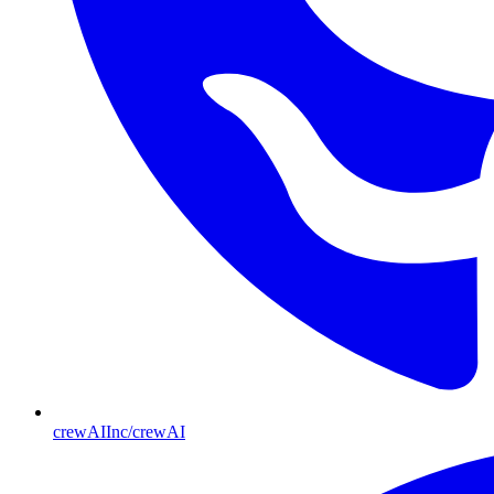
crewAIInc/crewAI