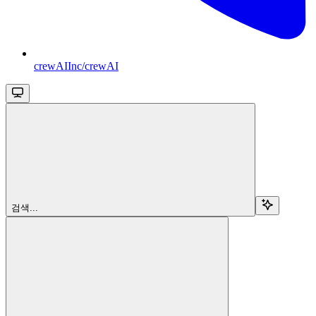
crewAIInc/crewAI
검색...