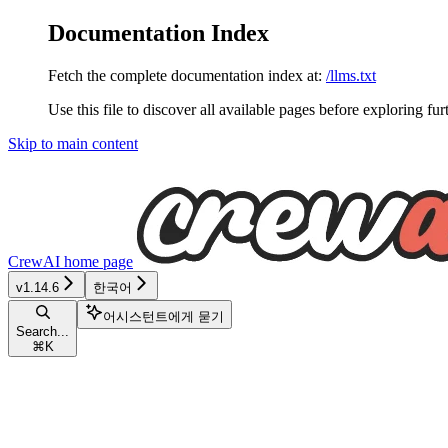
Documentation Index
Fetch the complete documentation index at:
/llms.txt
Use this file to discover all available pages before exploring fur
Skip to main content
CrewAI
home page
v1.14.6
한국어
어시스턴트에게 묻기
Search...
⌘
K