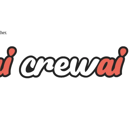
ther.