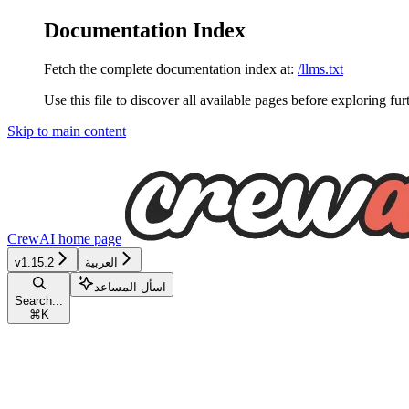
Documentation Index
Fetch the complete documentation index at:
/llms.txt
Use this file to discover all available pages before exploring fur
Skip to main content
CrewAI
home page
v1.15.2
العربية
اسأل المساعد
Search...
⌘
K