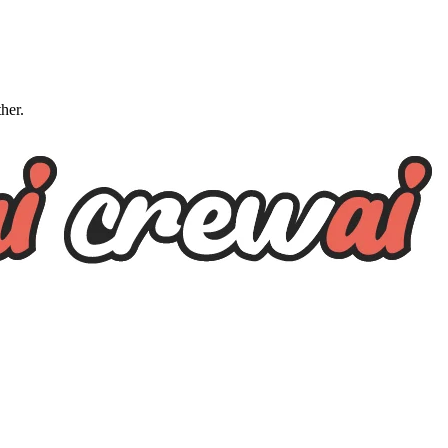
ther.