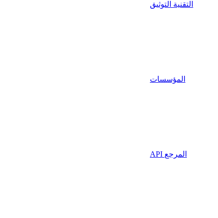
التقنية التوثيق
المؤسسات
API المرجع