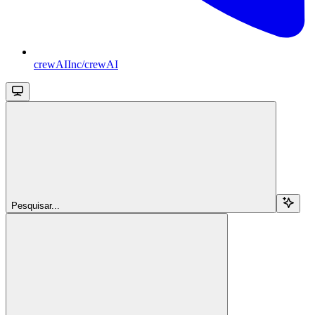
crewAIInc/crewAI
Pesquisar...