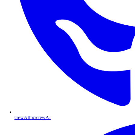
crewAIInc/crewAI