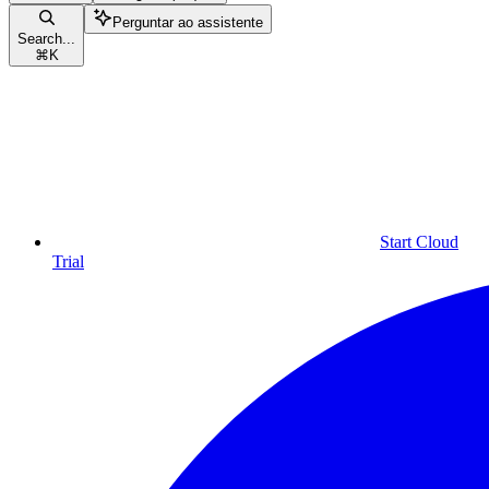
Perguntar ao assistente
Search...
⌘
K
Start Cloud
Trial