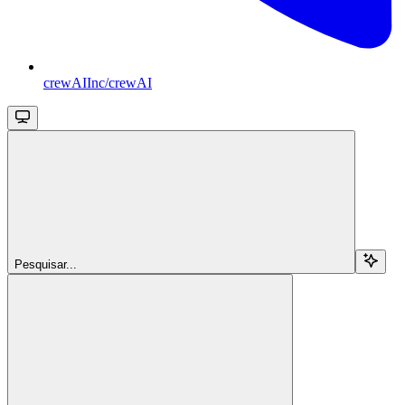
crewAIInc/crewAI
Pesquisar...