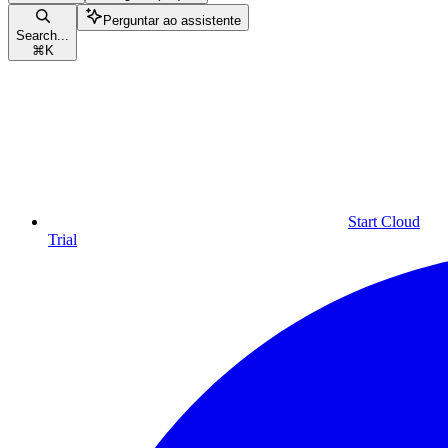
Perguntar ao assistente
Search...
⌘
K
Start Cloud
Trial