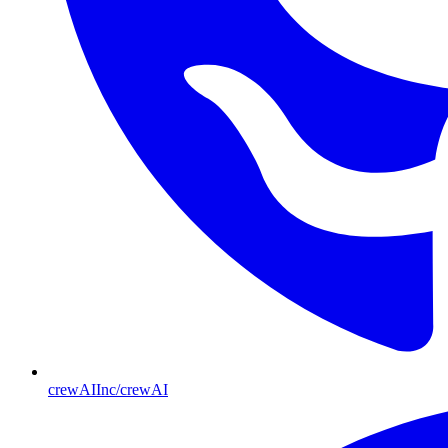
crewAIInc/crewAI