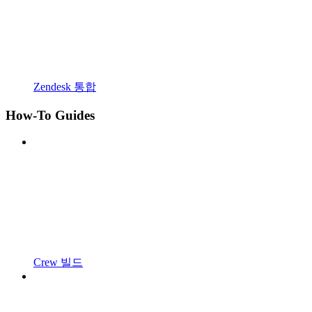
Zendesk 통합
How-To Guides
Crew 빌드