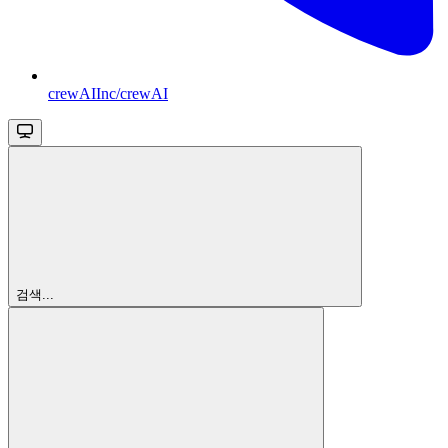
crewAIInc/crewAI
검색...