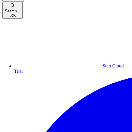
Search...
⌘
K
Start Cloud
Trial