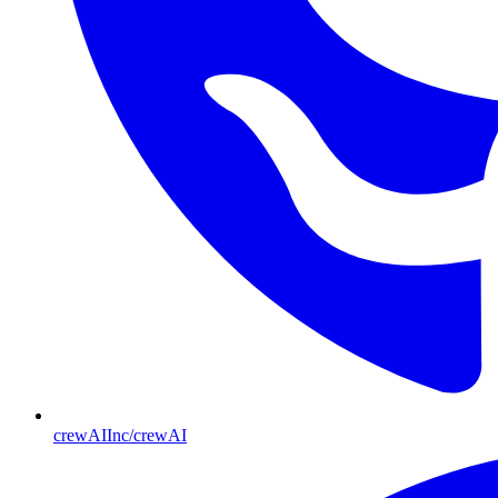
crewAIInc/crewAI