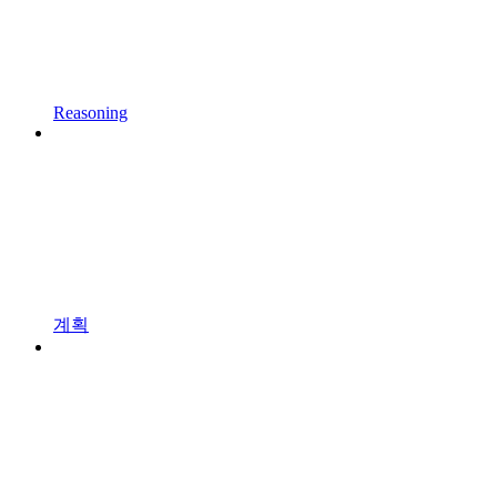
Reasoning
계획