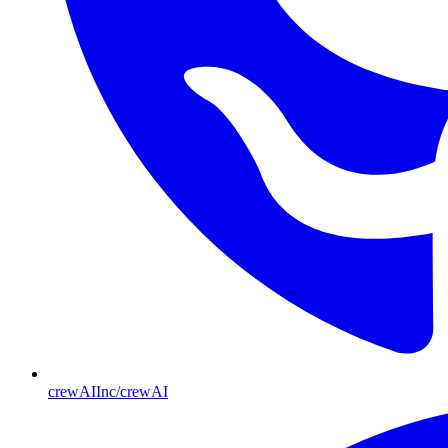
crewAIInc/crewAI