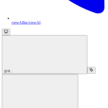
crewAIInc/crewAI
검색...