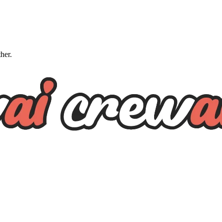
ther.