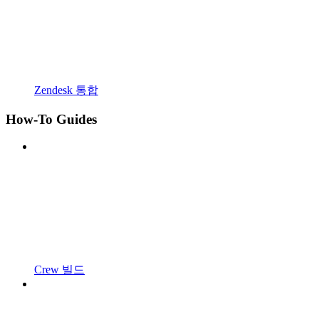
Zendesk 통합
How-To Guides
Crew 빌드