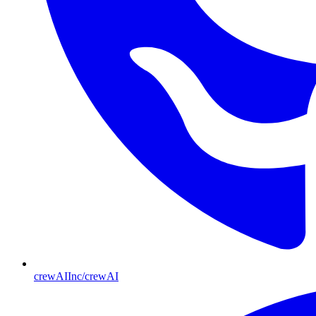
crewAIInc/crewAI