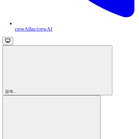
crewAIInc/crewAI
검색...