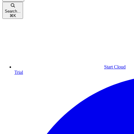
Search...
⌘
K
Start Cloud
Trial