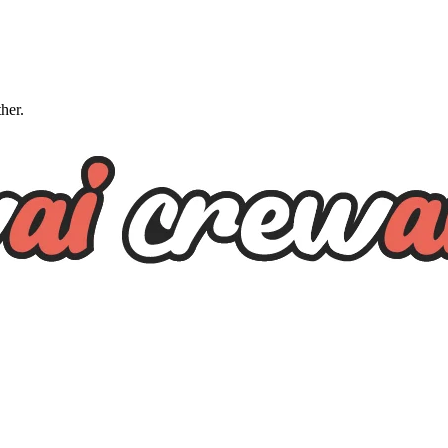
ther.