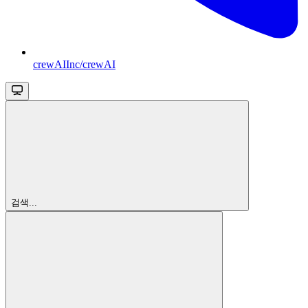
crewAIInc/crewAI
검색...