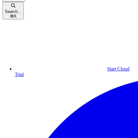
Search...
⌘
K
Start Cloud
Trial