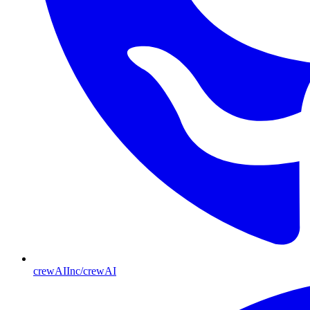
crewAIInc/crewAI