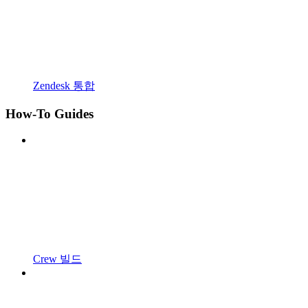
Zendesk 통합
How-To Guides
Crew 빌드