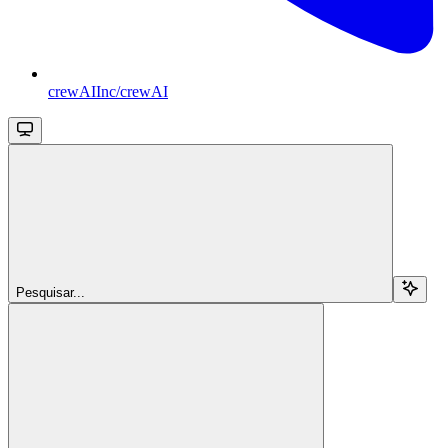
crewAIInc/crewAI
Pesquisar...