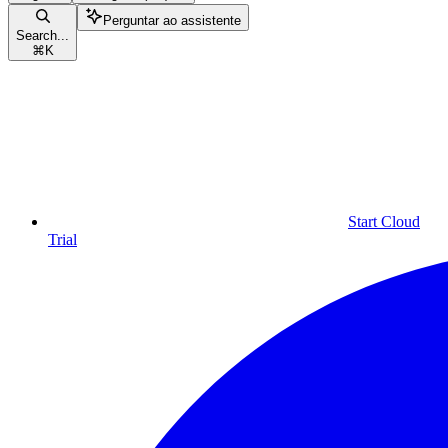
Perguntar ao assistente
Search...
⌘
K
Start Cloud
Trial