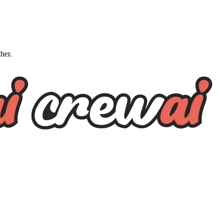
ther.