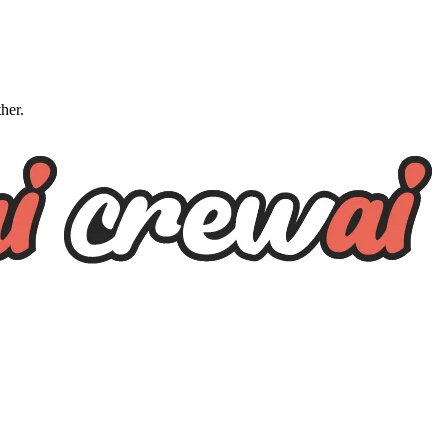
ther.