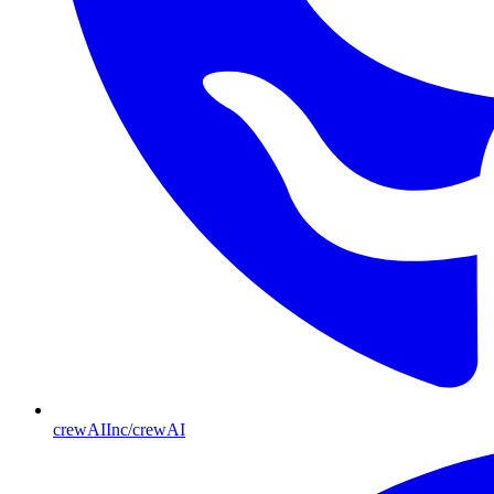
crewAIInc/crewAI