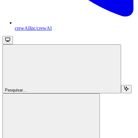
crewAIInc/crewAI
Pesquisar...