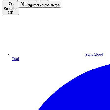
Perguntar ao assistente
Search...
⌘
K
Start Cloud
Trial