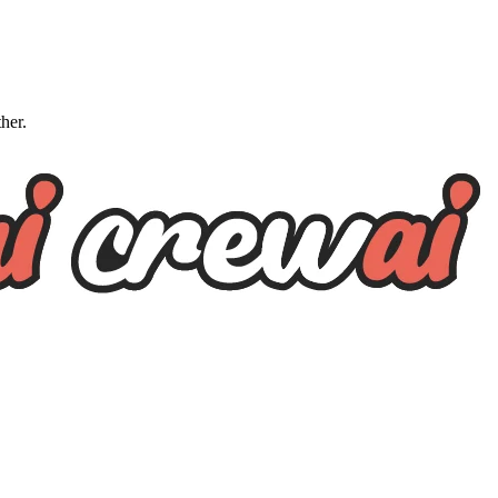
ther.