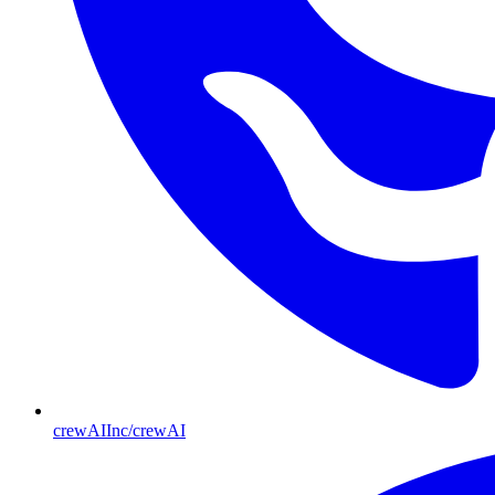
crewAIInc/crewAI