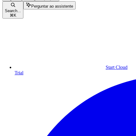
Perguntar ao assistente
Search...
⌘
K
Start Cloud
Trial