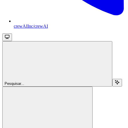
crewAIInc/crewAI
Pesquisar...