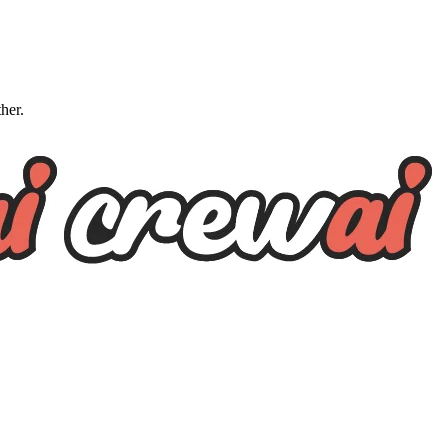
ther.