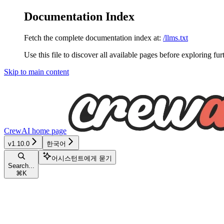
Documentation Index
Fetch the complete documentation index at:
/llms.txt
Use this file to discover all available pages before exploring fur
Skip to main content
CrewAI
home page
v1.10.0
한국어
어시스턴트에게 묻기
Search...
⌘
K