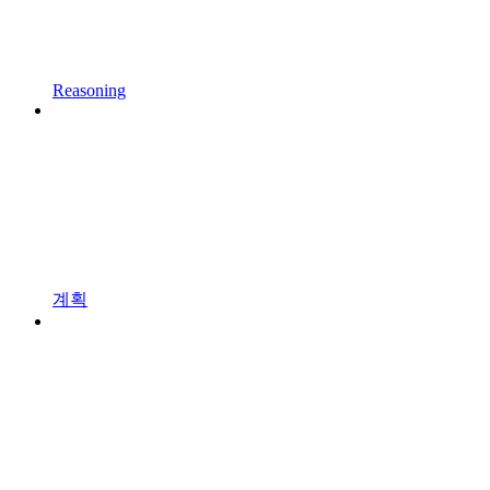
Reasoning
계획