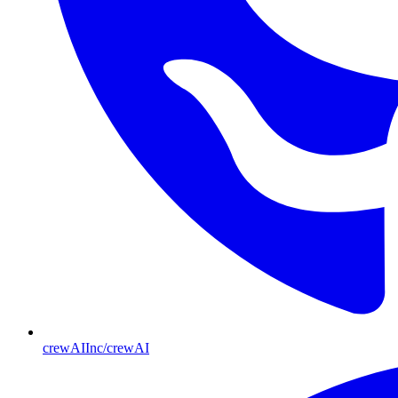
crewAIInc/crewAI