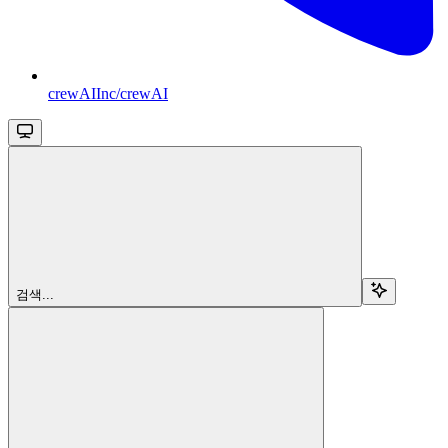
crewAIInc/crewAI
검색...