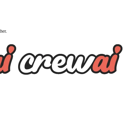
ther.