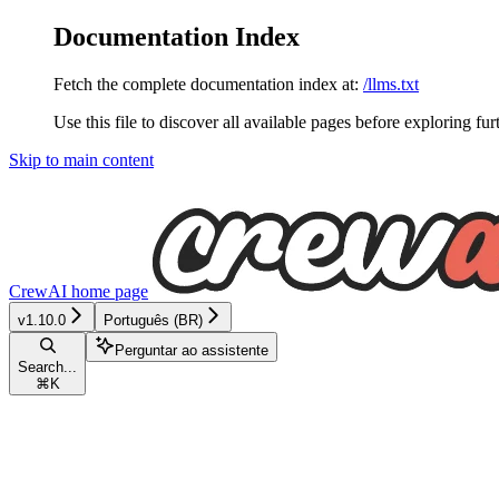
Documentation Index
Fetch the complete documentation index at:
/llms.txt
Use this file to discover all available pages before exploring fur
Skip to main content
CrewAI
home page
v1.10.0
Português (BR)
Perguntar ao assistente
Search...
⌘
K