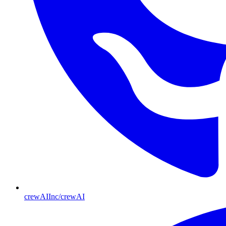
crewAIInc/crewAI