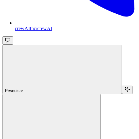
crewAIInc/crewAI
Pesquisar...