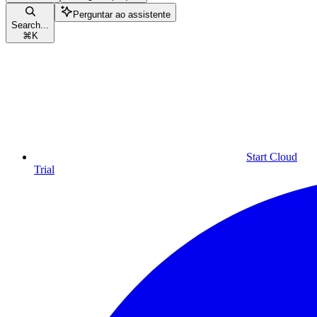
Perguntar ao assistente
Search...
⌘
K
Start Cloud
Trial