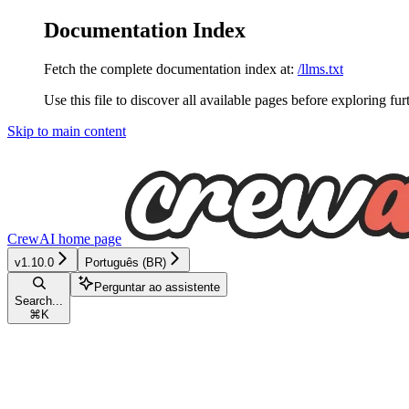
Documentation Index
Fetch the complete documentation index at:
/llms.txt
Use this file to discover all available pages before exploring fur
Skip to main content
CrewAI
home page
v1.10.0
Português (BR)
Perguntar ao assistente
Search...
⌘
K