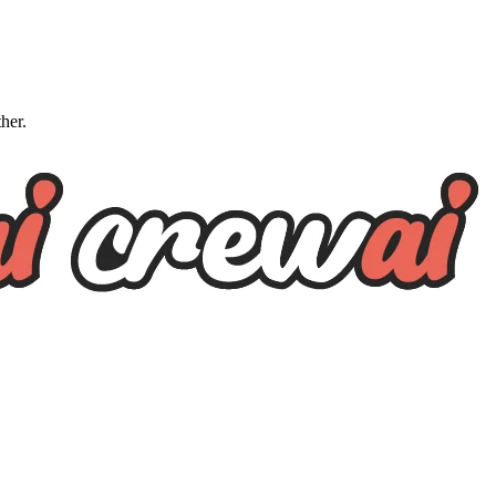
ther.