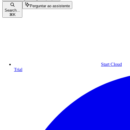
Perguntar ao assistente
Search...
⌘
K
Start Cloud
Trial