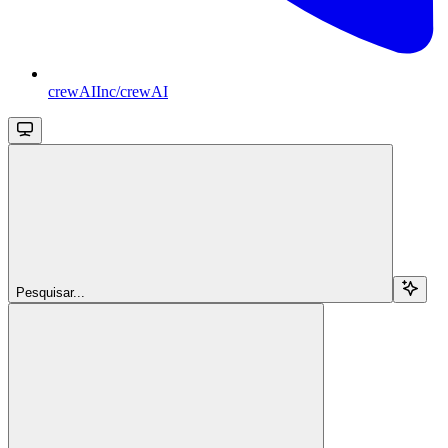
crewAIInc/crewAI
Pesquisar...