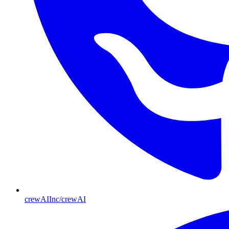
crewAIInc/crewAI