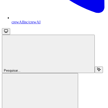
crewAIInc/crewAI
Pesquisar...