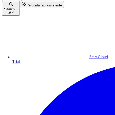
Perguntar ao assistente
Search...
⌘
K
Start Cloud
Trial