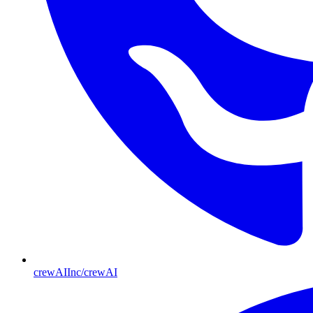
crewAIInc/crewAI