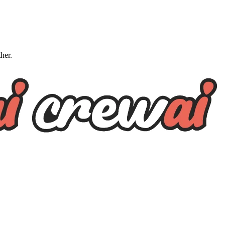
ther.