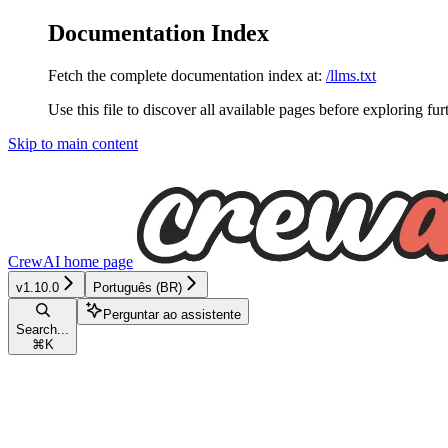
Documentation Index
Fetch the complete documentation index at:
/llms.txt
Use this file to discover all available pages before exploring fur
Skip to main content
CrewAI
home page
v1.10.0
Português (BR)
Perguntar ao assistente
Search...
⌘
K