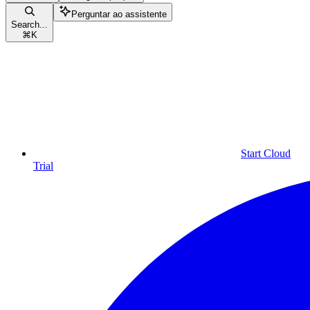
Perguntar ao assistente
Search...
⌘
K
Start Cloud
Trial