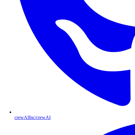
crewAIInc/crewAI