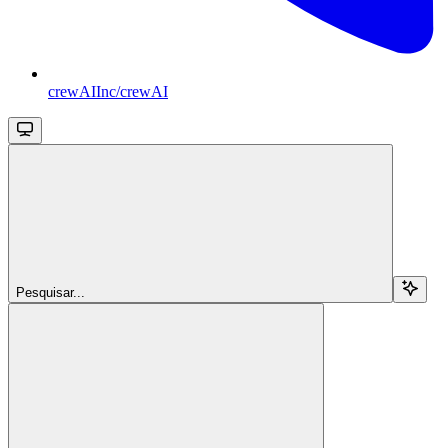
crewAIInc/crewAI
Pesquisar...