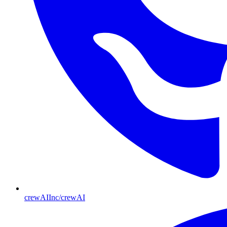
crewAIInc/crewAI