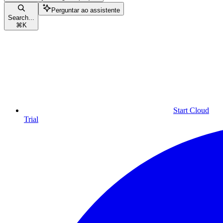
Perguntar ao assistente
Search...
⌘
K
Start Cloud
Trial