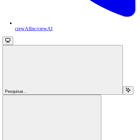
crewAIInc/crewAI
Pesquisar...