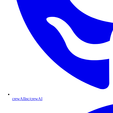
crewAIInc/crewAI