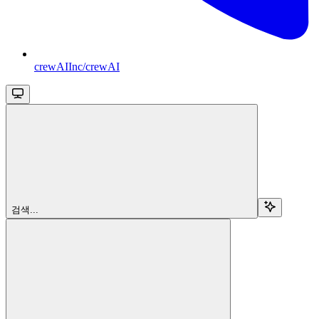
crewAIInc/crewAI
검색...