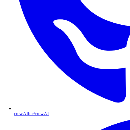
crewAIInc/crewAI