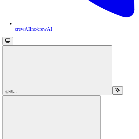
crewAIInc/crewAI
검색...