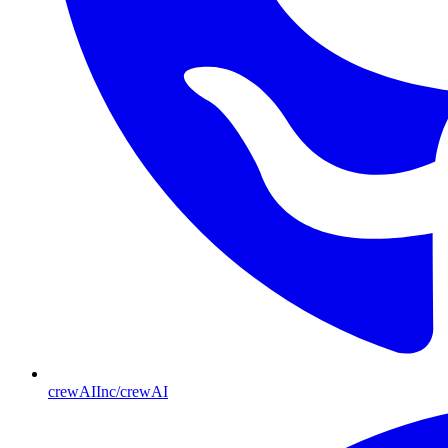
crewAIInc/crewAI