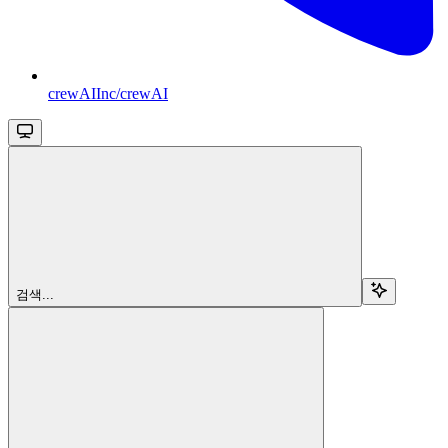
crewAIInc/crewAI
검색...