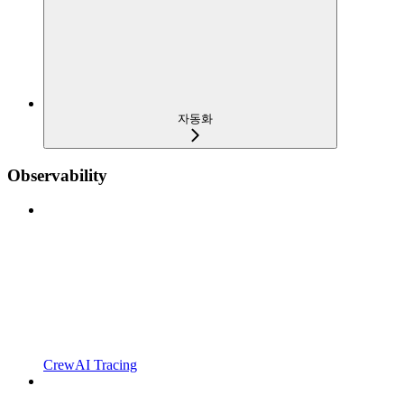
자동화
Observability
CrewAI Tracing