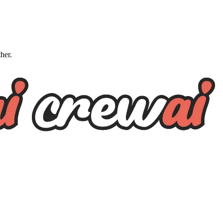
ther.