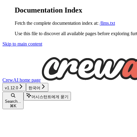
Documentation Index
Fetch the complete documentation index at:
/llms.txt
Use this file to discover all available pages before exploring fur
Skip to main content
CrewAI
home page
v1.12.0
한국어
어시스턴트에게 묻기
Search...
⌘
K