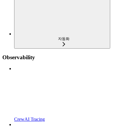
자동화
Observability
CrewAI Tracing