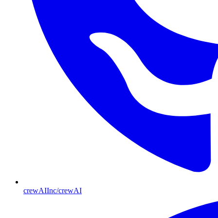
crewAIInc/crewAI