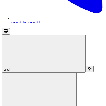
crewAIInc/crewAI
검색...