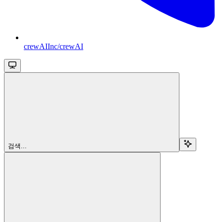
crewAIInc/crewAI
검색...