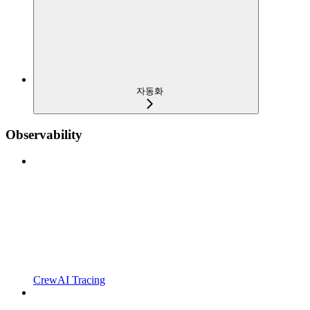
자동화
Observability
CrewAI Tracing