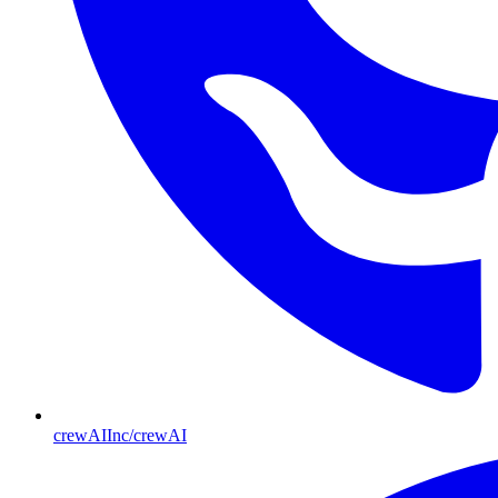
crewAIInc/crewAI