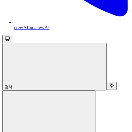
crewAIInc/crewAI
검색...