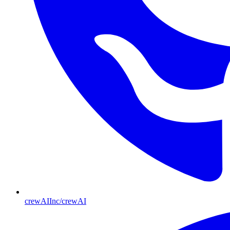
crewAIInc/crewAI