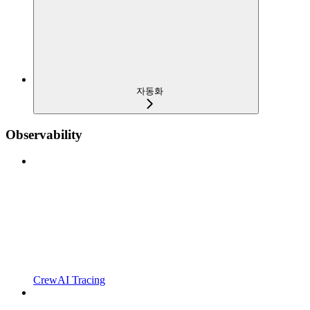
자동화
Observability
CrewAI Tracing