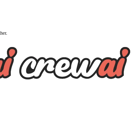
ther.