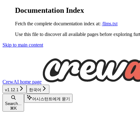
Documentation Index
Fetch the complete documentation index at:
/llms.txt
Use this file to discover all available pages before exploring fur
Skip to main content
CrewAI
home page
v1.12.1
한국어
어시스턴트에게 묻기
Search...
⌘
K