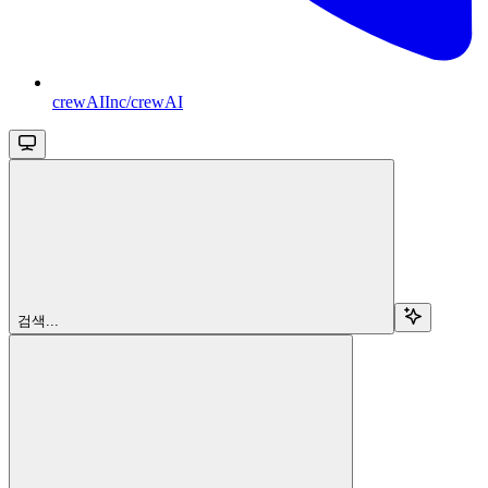
crewAIInc/crewAI
검색...