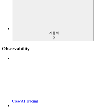
자동화
Observability
CrewAI Tracing