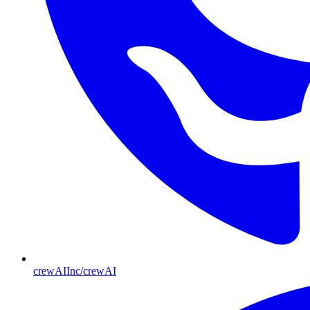
crewAIInc/crewAI