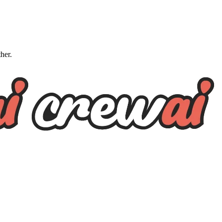
ther.