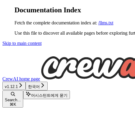
Documentation Index
Fetch the complete documentation index at:
/llms.txt
Use this file to discover all available pages before exploring fur
Skip to main content
CrewAI
home page
v1.12.1
한국어
어시스턴트에게 묻기
Search...
⌘
K