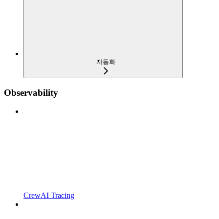
자동화
Observability
CrewAI Tracing