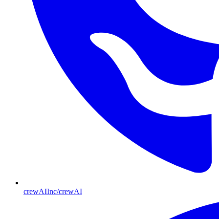
crewAIInc/crewAI