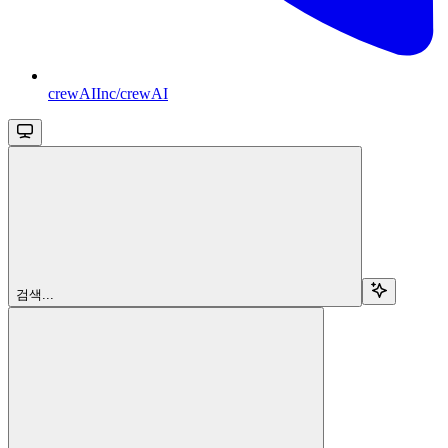
crewAIInc/crewAI
검색...