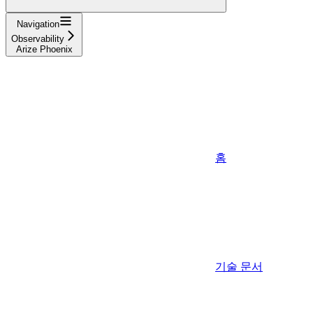
Navigation
Observability
Arize Phoenix
홈
기술 문서