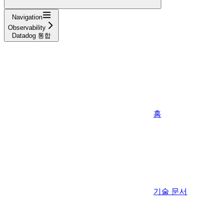
Navigation
Observability
Datadog 통합
홈
기술 문서