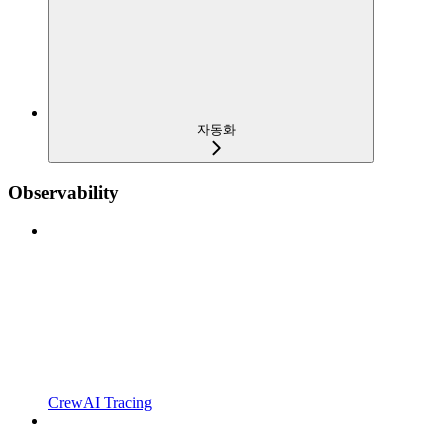
자동화
Observability
CrewAI Tracing