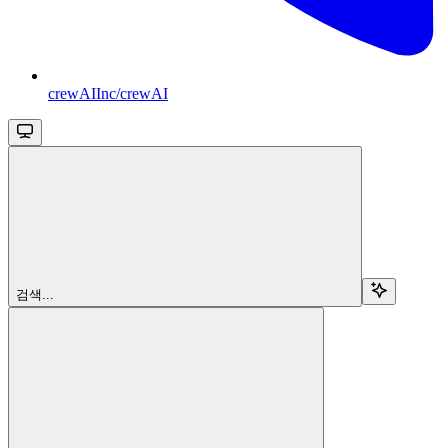
crewAIInc/crewAI
검색...