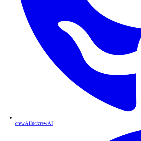
crewAIInc/crewAI