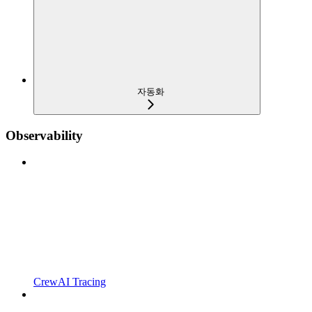
자동화
Observability
CrewAI Tracing