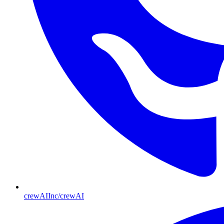
crewAIInc/crewAI