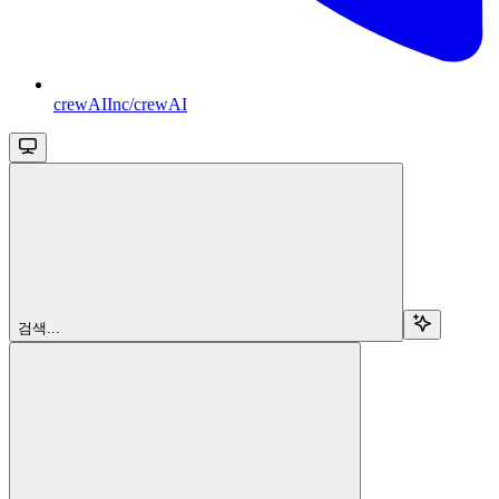
crewAIInc/crewAI
검색...