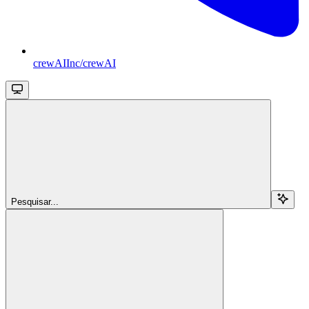
crewAIInc/crewAI
Pesquisar...