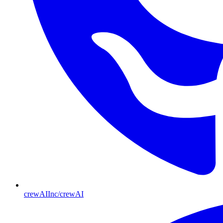
crewAIInc/crewAI