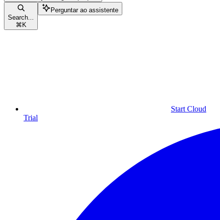
Perguntar ao assistente
Search...
⌘
K
Start Cloud
Trial