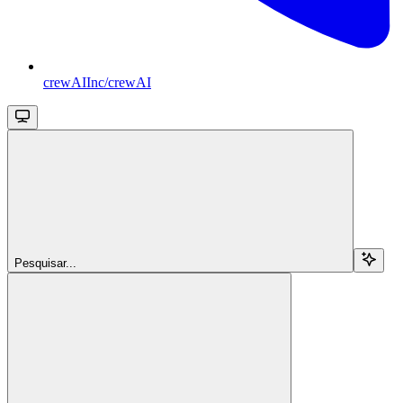
crewAIInc/crewAI
Pesquisar...