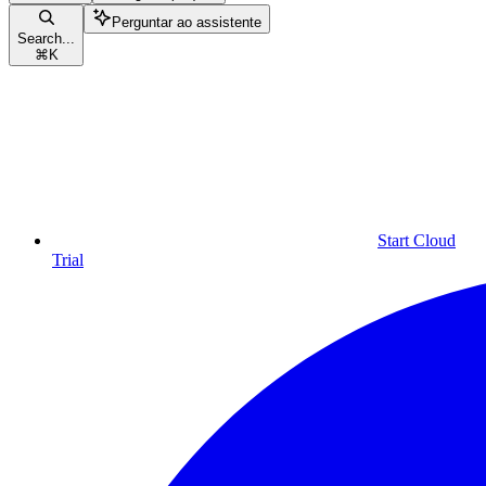
Perguntar ao assistente
Search...
⌘
K
Start Cloud
Trial