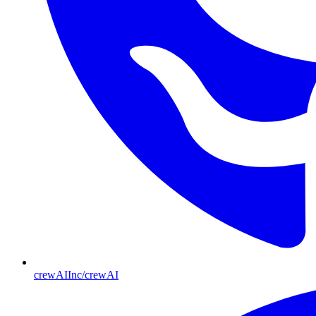
crewAIInc/crewAI