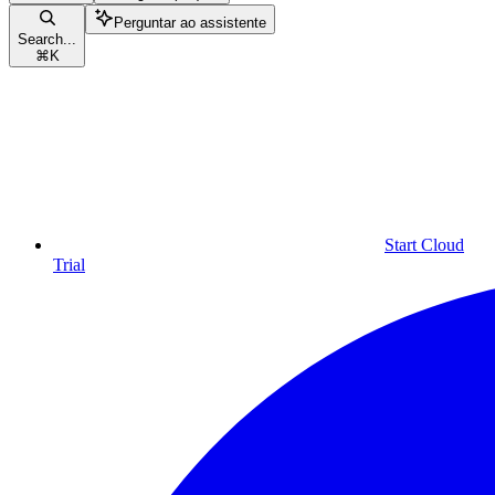
Perguntar ao assistente
Search...
⌘
K
Start Cloud
Trial