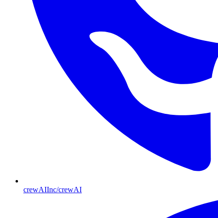
crewAIInc/crewAI