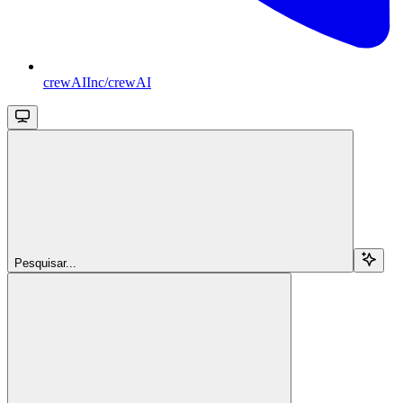
crewAIInc/crewAI
Pesquisar...