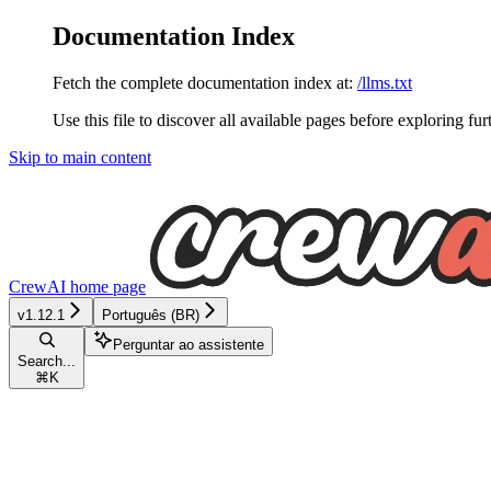
Documentation Index
Fetch the complete documentation index at:
/llms.txt
Use this file to discover all available pages before exploring fur
Skip to main content
CrewAI
home page
v1.12.1
Português (BR)
Perguntar ao assistente
Search...
⌘
K