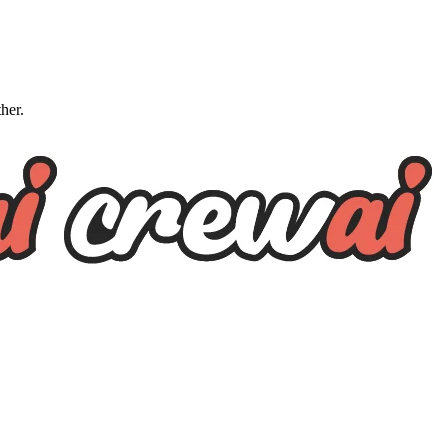
ther.