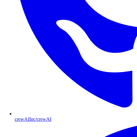
crewAIInc/crewAI