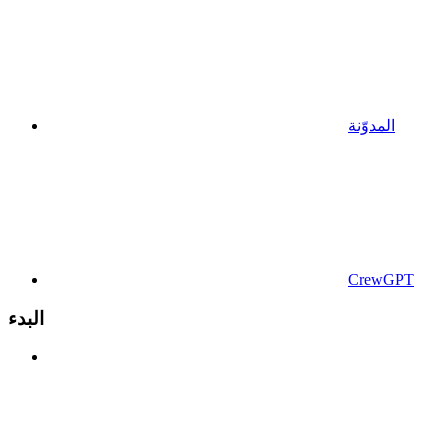
المدوّنة
CrewGPT
البدء