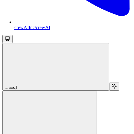
crewAIInc/crewAI
...ابحث