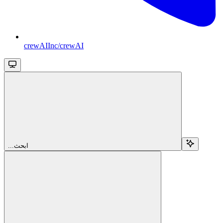
crewAIInc/crewAI
...ابحث