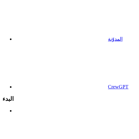
المدوّنة
CrewGPT
البدء