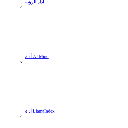
أداة الرؤية
أداة AI Mind
أداة LlamaIndex