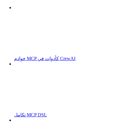
خوادم MCP كأدوات في CrewAI
تكامل MCP DSL