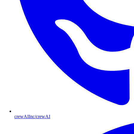
crewAIInc/crewAI