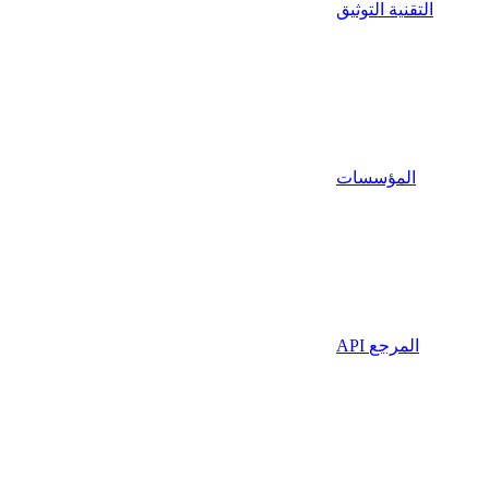
التقنية التوثيق
المؤسسات
API المرجع