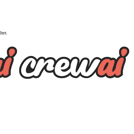
ther.