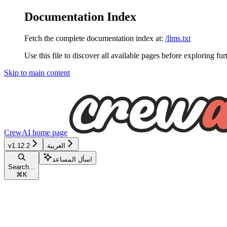
Documentation Index
Fetch the complete documentation index at:
/llms.txt
Use this file to discover all available pages before exploring fur
Skip to main content
CrewAI
home page
العربية
v1.12.2
اسأل المساعد
Search...
⌘
K