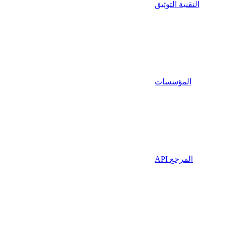
التقنية التوثيق
المؤسسات
API المرجع