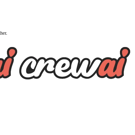
ther.