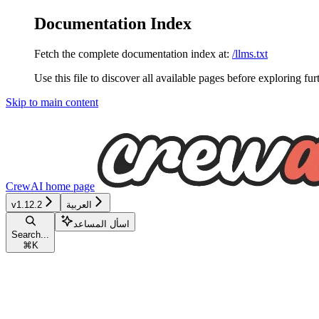
Documentation Index
Fetch the complete documentation index at:
/llms.txt
Use this file to discover all available pages before exploring fur
Skip to main content
CrewAI
home page
العربية
v1.12.2
اسأل المساعد
Search...
⌘
K