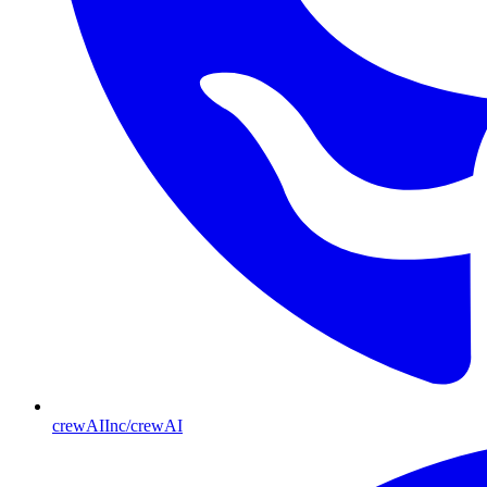
crewAIInc/crewAI