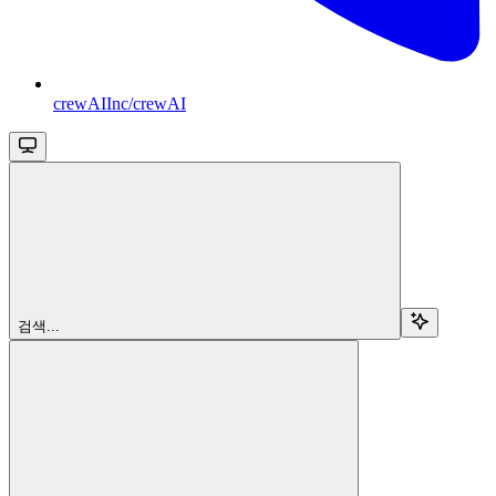
crewAIInc/crewAI
검색...